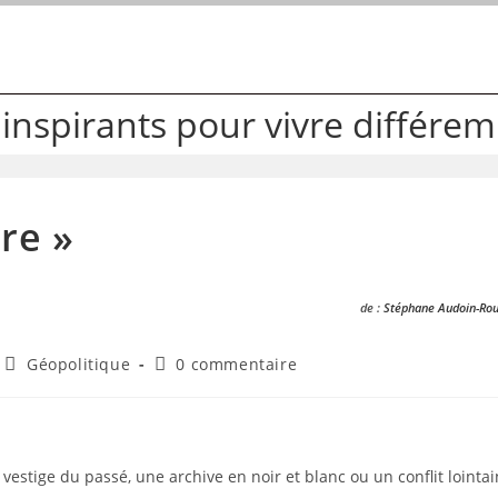
 inspirants pour vivre différe
re »
de
:
Stéphane Audoin-Ro
Post
Commentaires
Géopolitique
0 commentaire
category:
de
la
publication :
vestige du passé, une archive en noir et blanc ou un conflit lointai