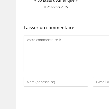
« 50 États d’Amérique »
25 février 2025
Laisser un commentaire
Comment
Enter
Enter
your
your
name
email
or
address
username
to