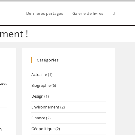
Dernières partages
Galerie de livres
Toggle
mment !
website
Catégories
search
Actualité
(1)
uzeau
Biographie
(6)
Design
(1)
Environnement
(2)
Finance
(2)
Géopolitique
(2)
n