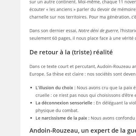
sur un autre continent. Moi-même, chaque 11 novem
écouter « les anciens » parler du devoir de mémoire, 
charnelle sur nos territoires. Pour ma génération, c’é
Dans son dernier essai,
Notre déni de guerre
, l’hist
seulement 60 pages, il nous place face à une vérité 
De retour à la (triste) réalité
Dans ce texte court et percutant, Audoin-Rouzeau a
Europe. Sa thèse est claire : nos sociétés sont deve
L’illusion du choix :
Nous avons cru que la paix éta
cruelle : ce n’est pas nous qui choisissons d’être
La déconnexion sensorielle :
En déléguant la viol
physique du combat.
Le narcissisme de la paix :
Nous avons confondu no
Andoin-Rouzeau, un expert de la gu