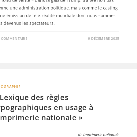
 fond de vérité – dans la galaxie Trump, traitée non pas
mme une administration politique, mais comme le casting
une émission de télé-réalité mondiale dont nous sommes
s devenus les spectateurs.
0 COMMENTAIRE
9 DÉCEMBRE 2025
POGRAPHIE
 Lexique des règles
ypographiques en usage à
’Imprimerie nationale »
de
Imprimerie nationale