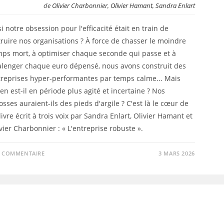
de
Olivier Charbonnier
,
Olivier Hamant
,
Sandra Enlart
si notre obsession pour l'efficacité était en train de
ruire nos organisations ? À force de chasser le moindre
mps mort, à optimiser chaque seconde qui passe et à
alenger chaque euro dépensé, nous avons construit des
treprises hyper-performantes par temps calme... Mais
en est-il en période plus agité et incertaine ? Nos
osses auraient-ils des pieds d'argile ? C'est là le cœur de
livre écrit à trois voix par Sandra Enlart, Olivier Hamant et
vier Charbonnier : « L'entreprise robuste ».
0 COMMENTAIRE
3 MARS 2026