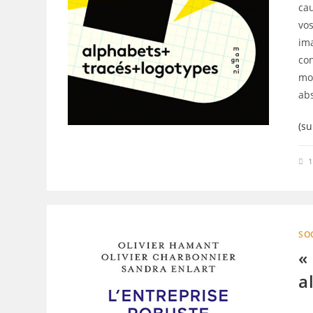
cau
vos
im
co
mo
ab
(su
SO
«
a