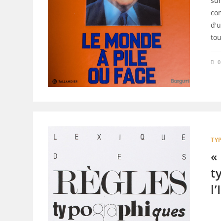
sur
co
d'
tou
TY
«
t
l