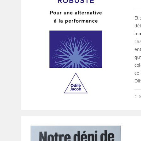
Et 
dét
te
ch
en
qu'
col
ce 
Oli