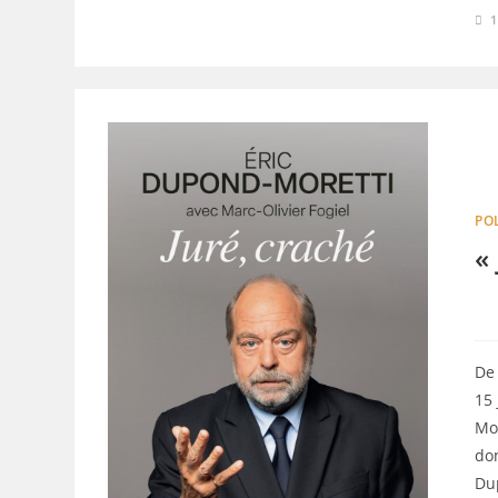
PO
«
De 
15
Mor
don
Du