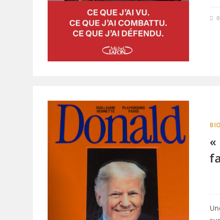
BI
«
f
Une