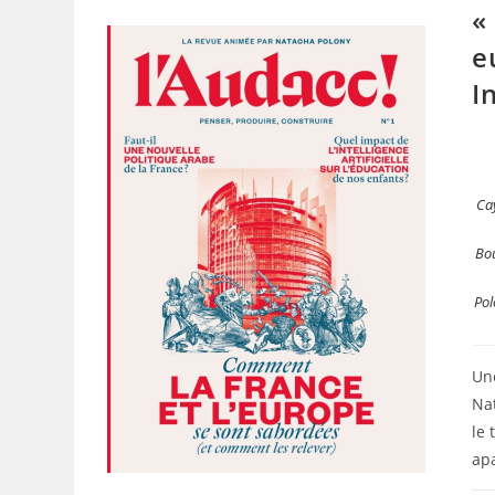
«
e
I
Ca
Bou
Pol
Une
Nat
le 
apa