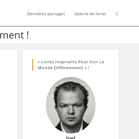
Dernières partages
Galerie de livres
Toggle
mment !
website
« Livres Inspirants Pour Voir Le
search
Monde Différemment » !
Joel