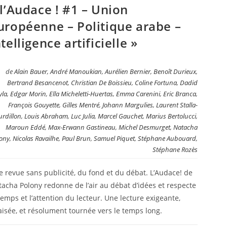
 l’Audace ! #1 – Union
uropéenne – Politique arabe –
ntelligence artificielle »
de
Alain Bauer
,
André Manoukian
,
Aurélien Bernier
,
Benoît Durieux
,
Bertrand Besancenot
,
Christian De Boissieu
,
Coline Fortuna
,
Dadid
yla
,
Edgar Morin
,
Ella Micheletti-Huertas
,
Emma Carenini
,
Eric Branca
,
François Gouyette
,
Gilles Mentré
,
Johann Margulies
,
Laurent Stalla-
rdillon
,
Louis Abraham
,
Luc Julia
,
Marcel Gauchet
,
Marius Bertolucci
,
Maroun Eddé
,
Max-Erwann Gastineau
,
Michel Desmurget
,
Natacha
ony
,
Nicolas Ravailhe
,
Paul Brun
,
Samuel Piquet
,
Stéphane Aubouard
,
Stéphane Rozès
 revue sans publicité, du fond et du débat. L’Audace! de
acha Polony redonne de l’air au débat d’idées et respecte
temps et l’attention du lecteur. Une lecture exigeante,
isée, et résolument tournée vers le temps long.