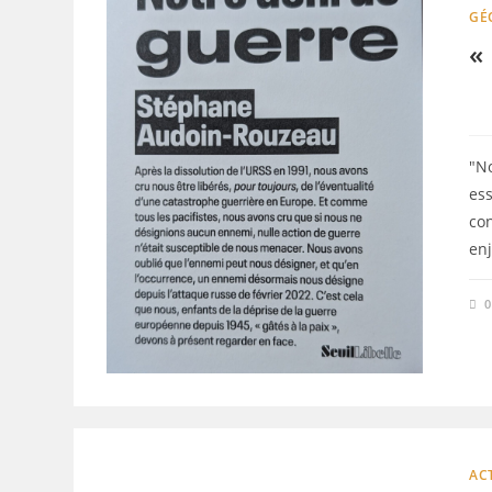
GÉ
«
"N
ess
co
enj
AC