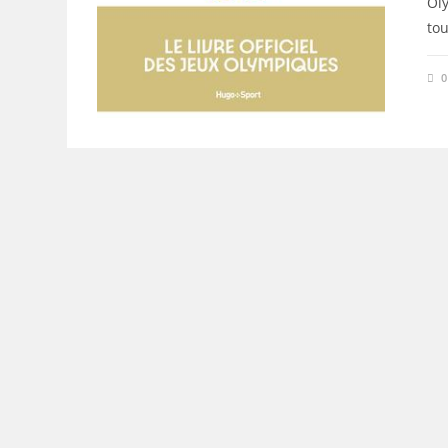
Oly
tou