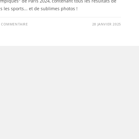
mpiques" de Paris 2024, contenant tous les résultats de
s les sports... et de sublimes photos !
0 COMMENTAIRE
28 JANVIER 2025