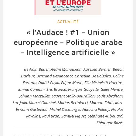
ACTUALITÉ
« l’Audace ! #1 – Union
européenne – Politique arabe
– Intelligence artificielle »
de
Alain Bauer
,
André Manoukian
,
Aurélien Bernier
,
Benoît
Durieux
,
Bertrand Besancenot
,
Christian De Boissieu
,
Coline
Fortuna
,
Dadid Cayla
,
Edgar Morin
,
Ella Micheletti-Huertas
,
Emma Carenini
,
Eric Branca
,
François Gouyette
,
Gilles Mentré
,
Johann Margulies
,
Laurent Stalla-Bourdillon
,
Louis Abraham
,
Luc Julia
,
Marcel Gauchet
,
Marius Bertolucci
,
Maroun Eddé
,
Max-
Erwann Gastineau
,
Michel Desmurget
,
Natacha Polony
,
Nicolas
Ravailhe
,
Paul Brun
,
Samuel Piquet
,
Stéphane Aubouard
,
Stéphane Rozès