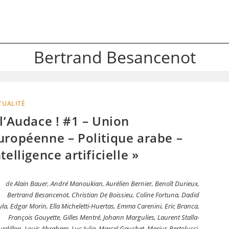
Bertrand Besancenot
TUALITÉ
 l’Audace ! #1 – Union
uropéenne – Politique arabe –
ntelligence artificielle »
de
Alain Bauer
,
André Manoukian
,
Aurélien Bernier
,
Benoît Durieux
,
Bertrand Besancenot
,
Christian De Boissieu
,
Coline Fortuna
,
Dadid
yla
,
Edgar Morin
,
Ella Micheletti-Huertas
,
Emma Carenini
,
Eric Branca
,
François Gouyette
,
Gilles Mentré
,
Johann Margulies
,
Laurent Stalla-
rdillon
,
Louis Abraham
,
Luc Julia
,
Marcel Gauchet
,
Marius Bertolucci
,