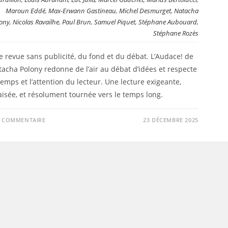
Maroun Eddé
,
Max-Erwann Gastineau
,
Michel Desmurget
,
Natacha
ony
,
Nicolas Ravailhe
,
Paul Brun
,
Samuel Piquet
,
Stéphane Aubouard
,
Stéphane Rozès
 revue sans publicité, du fond et du débat. L’Audace! de
acha Polony redonne de l’air au débat d’idées et respecte
temps et l’attention du lecteur. Une lecture exigeante,
isée, et résolument tournée vers le temps long.
1 COMMENTAIRE
23 DÉCEMBRE 2025