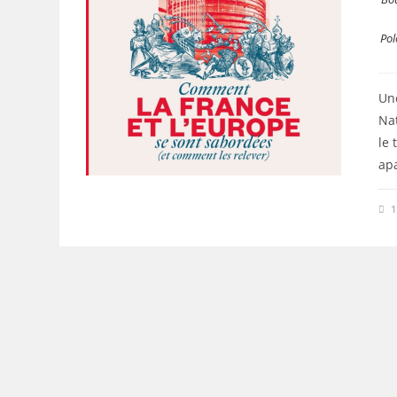
Pol
Une
Nat
le 
apa