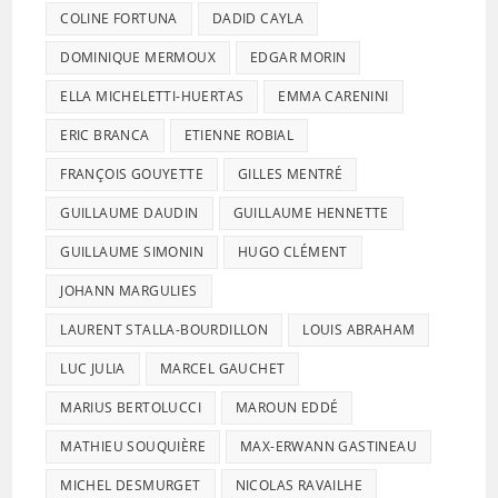
COLINE FORTUNA
DADID CAYLA
DOMINIQUE MERMOUX
EDGAR MORIN
ELLA MICHELETTI-HUERTAS
EMMA CARENINI
ERIC BRANCA
ETIENNE ROBIAL
FRANÇOIS GOUYETTE
GILLES MENTRÉ
GUILLAUME DAUDIN
GUILLAUME HENNETTE
GUILLAUME SIMONIN
HUGO CLÉMENT
JOHANN MARGULIES
LAURENT STALLA-BOURDILLON
LOUIS ABRAHAM
LUC JULIA
MARCEL GAUCHET
MARIUS BERTOLUCCI
MAROUN EDDÉ
MATHIEU SOUQUIÈRE
MAX-ERWANN GASTINEAU
MICHEL DESMURGET
NICOLAS RAVAILHE