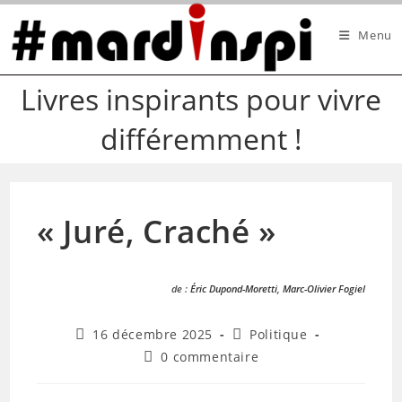
Skip
to
Menu
content
Livres inspirants pour vivre
différemment !
« Juré, Craché »
de
:
Éric Dupond-Moretti
,
Marc-Olivier Fogiel
Publication
Post
16 décembre 2025
Politique
publiée :
category:
Commentaires
0 commentaire
de
la