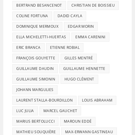
BERTRAND BESANCENOT
CHRISTIAN DE BOISSIEU
COLINE FORTUNA
DADID CAYLA
DOMINIQUE MERMOUX
EDGAR MORIN
ELLA MICHELETTI-HUERTAS
EMMA CARENINI
ERIC BRANCA
ETIENNE ROBIAL
FRANÇOIS GOUYETTE
GILLES MENTRÉ
GUILLAUME DAUDIN
GUILLAUME HENNETTE
GUILLAUME SIMONIN
HUGO CLÉMENT
JOHANN MARGULIES
LAURENT STALLA-BOURDILLON
LOUIS ABRAHAM
LUC JULIA
MARCEL GAUCHET
MARIUS BERTOLUCCI
MAROUN EDDÉ
MATHIEU SOUQUIÈRE
MAX-ERWANN GASTINEAU